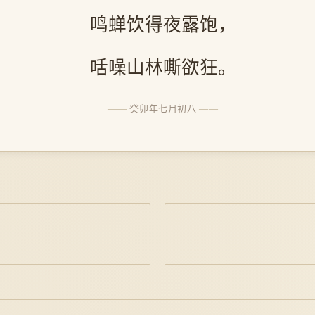
鸣蝉饮得夜露饱，
咶噪山林嘶欲狂。
癸卯年七月初八