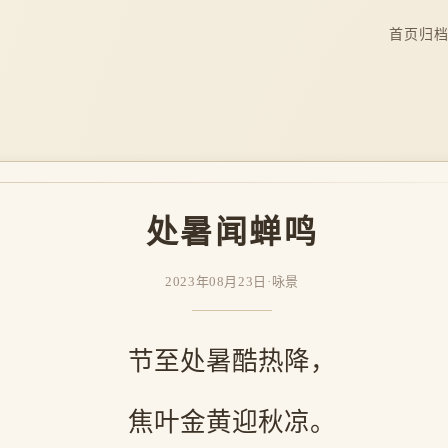
首页
归
处暑闻蝉鸣
2023年08月23日
·
咏景
节至处暑酷热降，
焦叶金黄迎秋凉。