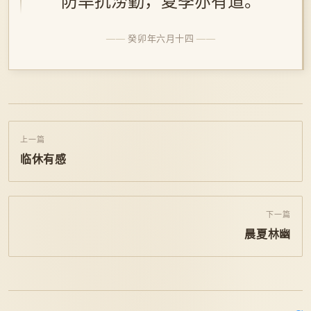
防旱抗涝勤，夏季亦有道。
癸卯年六月十四
上一篇
临休有感
下一篇
晨夏林幽