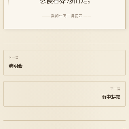
怠慢春姑怨而走。
癸卯年闰二月初四
上一篇
清明会
下一篇
雨中耕耘