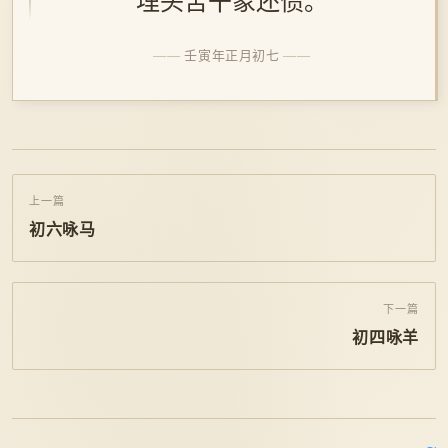
埋头苦干象还债。
壬寅年正月初七
上一篇
初六咏马
下一篇
初四咏羊