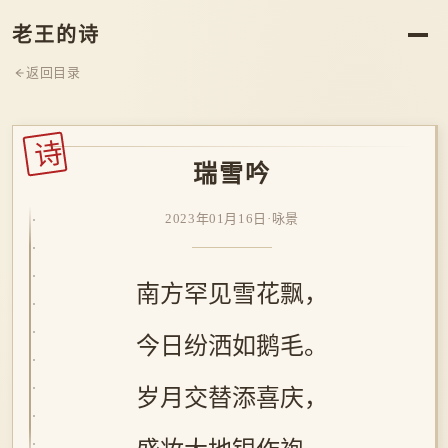
老王的诗
返回目录
诗
瑞雪吟
2023年01月16日
·
咏景
南方罕见雪花飘，
今日纷洒如鹅毛。
岁月交替添喜庆，