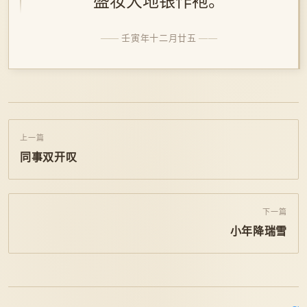
盛妆大地银作袍。
壬寅年十二月廿五
上一篇
同事双开叹
下一篇
小年降瑞雪