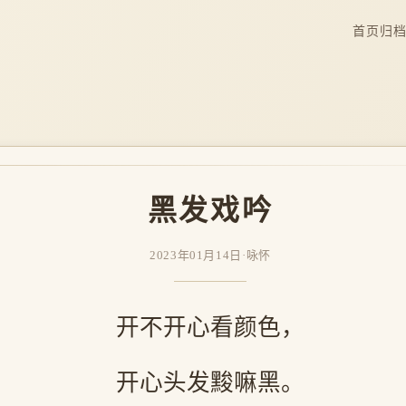
首页
归
黑发戏吟
2023年01月14日
·
咏怀
开不开心看颜色，
开心头发黢嘛黑。