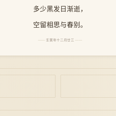
多少黑发日渐逝，
空留相思与春别。
壬寅年十二月廿三