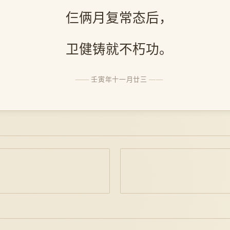
仨俩月复常态后，
卫健铸就不朽功。
壬寅年十一月廿三