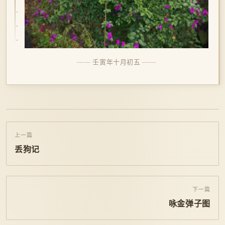
壬寅年十月初五
上一篇
丢狗记
下一篇
咏金弹子图