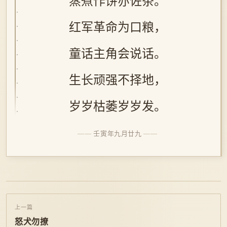
蒸煮作饼亦佐茶。
红军革命为口粮，
童话主角会说话。
生长顽强不择地，
岁岁枯萎岁岁发。
壬寅年九月廿九
上一篇
怒犬勿撩