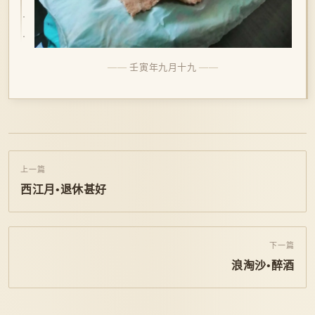
壬寅年九月十九
上一篇
西江月•退休甚好
下一篇
浪淘沙•醉酒