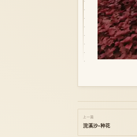
上一篇
浣溪沙•种花