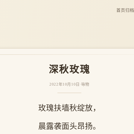
首页
归
深秋玫瑰
2022年10月10日
·
咏物
玫瑰扶墙秋绽放，
晨露袭面头昂扬。