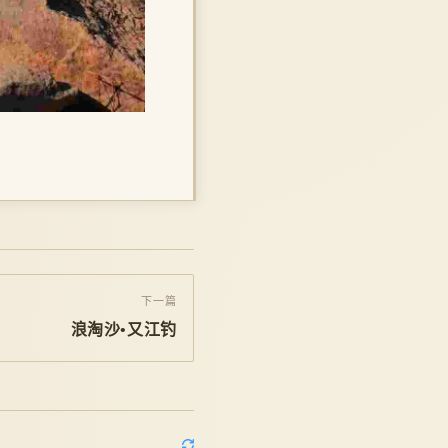
下一篇
浪淘沙•又江钓