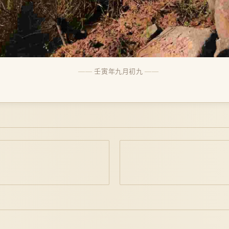
壬寅年九月初九