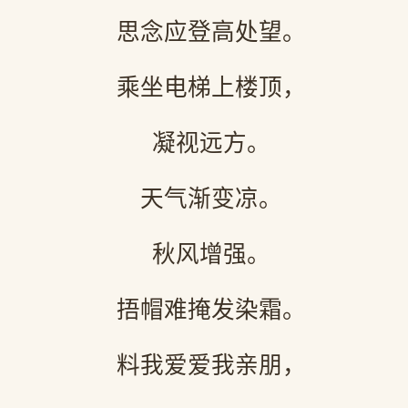
思念应登高处望。
乘坐电梯上楼顶，
凝视远方。
天气渐变凉。
秋风增强。
捂帽难掩发染霜。
料我爱爱我亲朋，