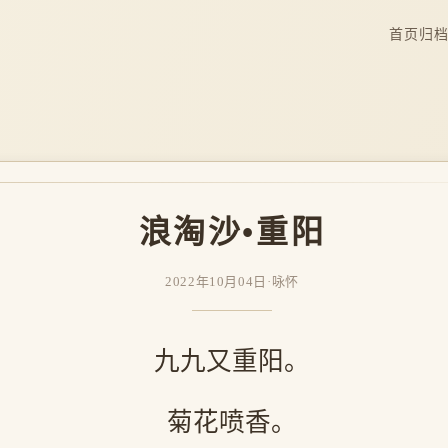
首页
归
浪淘沙•重阳
2022年10月04日
·
咏怀
九九又重阳。
菊花喷香。