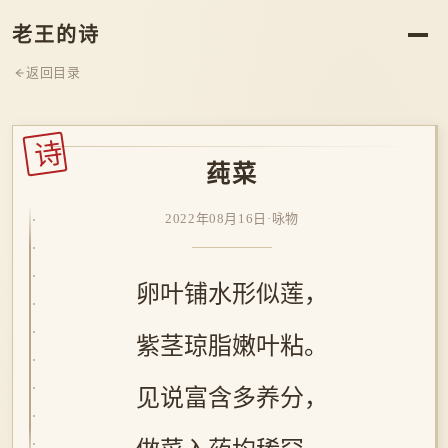
老王的诗
返回目录
诗
莼菜
2022年08月16日
·
咏物
卵叶铺水形似莲，
紫茎琼脂嫩叶粘。
见说富含多养分，