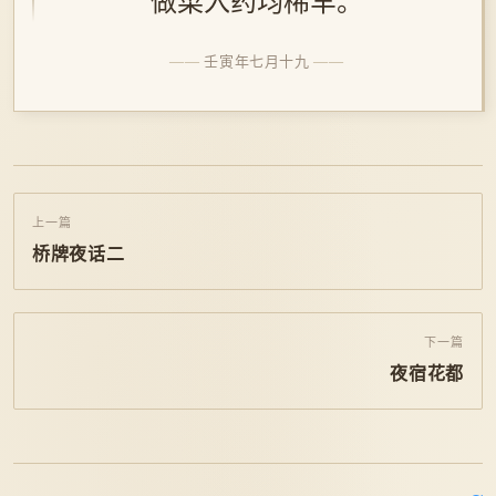
做菜入药均稀罕。
壬寅年七月十九
上一篇
桥牌夜话二
下一篇
夜宿花都