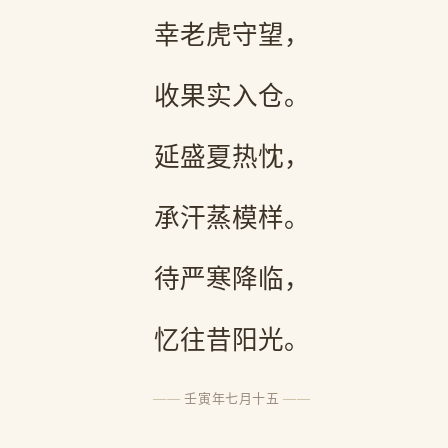
幸老虎守望，
收果实入仓。
延盛夏热忱，
承汗蒸模样。
待严寒降临，
忆往昔阳光。
壬寅年七月十五